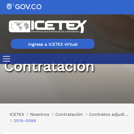
Ingresa a ICETEX virtual
Contratación
2019-0088
ICETEX
Nosotros
Contratación
Contratos adjudicados
2019-0088