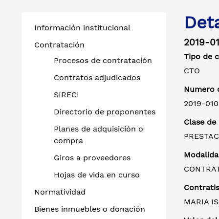
Det
Información institucional
2019-0
Contratación
Tipo de 
Procesos de contratación
CTO
Contratos adjudicados
Numero d
SIRECI
2019-010
Directorio de proponentes
Clase de
Planes de adquisición o
PRESTAC
compra
Modalida
Giros a proveedores
CONTRAT
Hojas de vida en curso
Contratis
Normatividad
MARIA I
Bienes inmuebles o donación