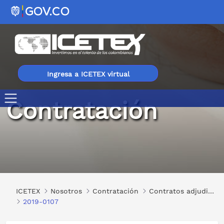
Ingresa a ICETEX virtual
Contratación
2019-0107
ICETEX
Nosotros
Contratación
Contratos adjudicados
2019-0107