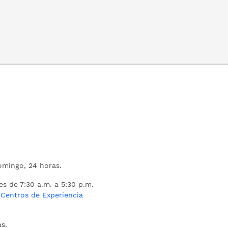
mingo, 24 horas.
es de 7:30 a.m. a 5:30 p.m.
s
Centros de Experiencia
s.