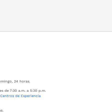
mingo, 24 horas.
es de 7:30 a.m. a 5:30 p.m.
s
Centros de Experiencia
s.