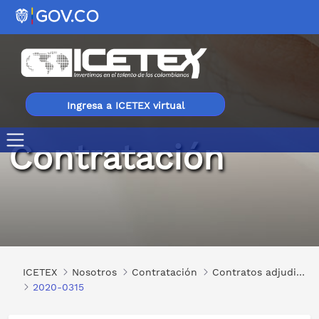
Ingresa a ICETEX virtual
Contratación
2020-0315
ICETEX
Nosotros
Contratación
Contratos adjudicados
2020-0315