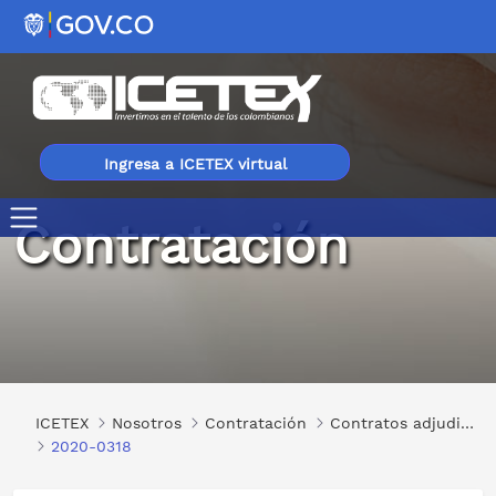
Ingresa a ICETEX virtual
Contratación
2020-0318
ICETEX
Nosotros
Contratación
Contratos adjudicados
2020-0318