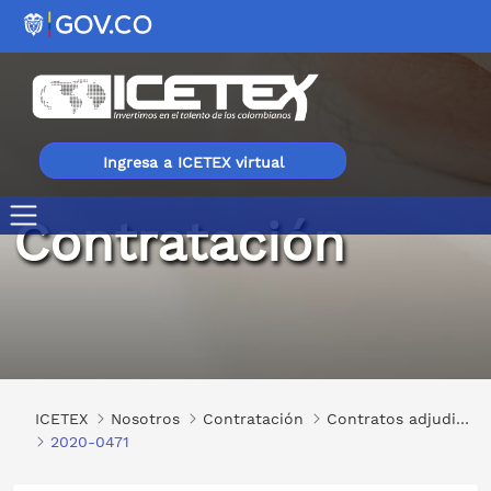
Ingresa a ICETEX virtual
Contratación
2020-0471
ICETEX
Nosotros
Contratación
Contratos adjudicados
2020-0471