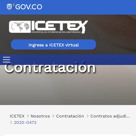
Ingresa a ICETEX virtual
Contratación
2020-0472
ICETEX
Nosotros
Contratación
Contratos adjudicados
2020-0472