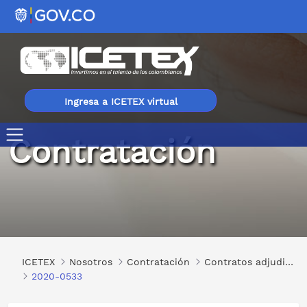
Ingresa a ICETEX virtual
Contratación
2020-0533
ICETEX
Nosotros
Contratación
Contratos adjudicados
2020-0533