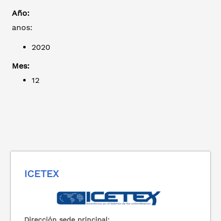
Año:
anos:
2020
Mes:
12
ICETEX
Dirección sede principal: