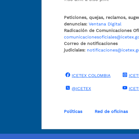
Peticiones, quejas, reclamos, suge
denuncias:
Ventana Digital
Radicación de Comunicaciones Ofic
comunicacionesoficiales@icetex.g
Correo de notificaciones
judiciales:
notificaciones@icetex.g
ICETEX COLOMBIA
ICET
@ICETEX
ICE
Políticas
Red de oficinas