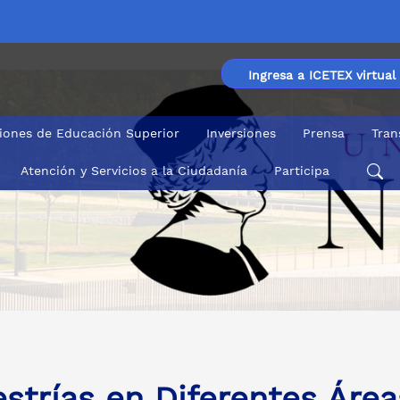
Ingresa a ICETEX virtual
ciones de Educación Superior
Inversiones
Prensa
Tran
Atención y Servicios a la Ciudadanía
Participa
strías en Diferentes Área