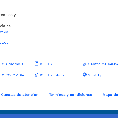
rencias y
iales:
ov.co
ov.co
EX_Colombia
ICETEX
Centro de Relev
TEX COLOMBIA
ICETEX_oficial
Spotify
Canales de atención
Términos y condiciones
Mapa del