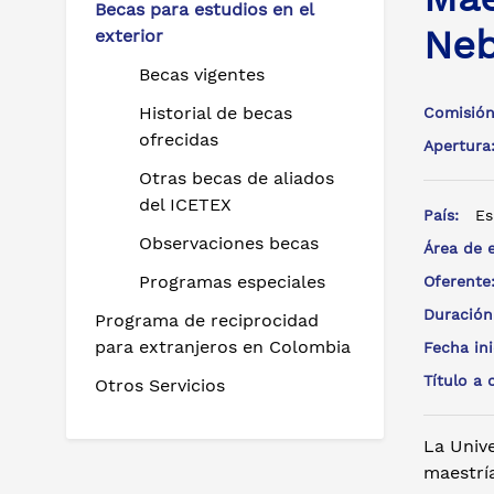
Becas para estudios en el
Neb
exterior
Becas vigentes
Historial de becas
Comisión
ofrecidas
Apertur
Otras becas de aliados
del ICETEX
País:
Es
Observaciones becas
Área de 
Programas especiales
Oferent
Duración
Programa de reciprocidad
para extranjeros en Colombia
Fecha in
Título a
Otros Servicios
La Unive
maestría