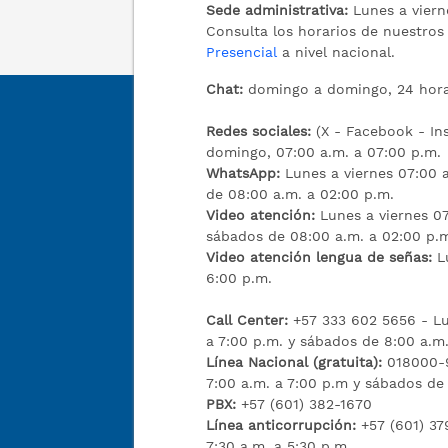
Sede administrativa:
Lunes a viern
Consulta los horarios de nuestro
Presencial
a nivel nacional.
Chat:
domingo a domingo, 24 hora
Redes sociales:
(X - Facebook - I
domingo, 07:00 a.m. a 07:00 p.m.
WhatsApp:
Lunes a viernes 07:00 a
de 08:00 a.m. a 02:00 p.m.
Video atención:
Lunes a viernes 07
sábados de 08:00 a.m. a 02:00 p.
Video atención lengua de señas:
L
6:00 p.m.
Call Center:
+57 333 602 5656 - Lu
a 7:00 p.m. y sábados de 8:00 a.m.
Línea Nacional (gratuita):
018000-9
7:00 a.m. a 7:00 p.m y sábados de
PBX:
+57 (601) 382-1670
Línea anticorrupción:
+57 (601) 37
7:30 a.m. a 5:30 p.m.