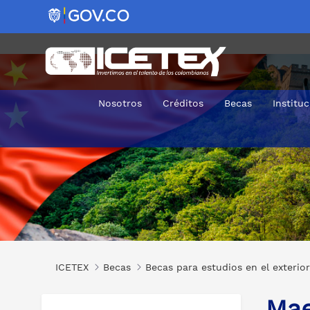
Nosotros
Créditos
Becas
Institu
Maestrías en Diferentes Áreas en China
ICETEX
Becas
Becas para estudios en el exterior
Mae