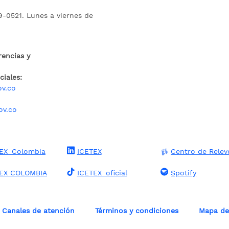
9-0521. Lunes a viernes de
rencias y
iales:
ov.co
ov.co
EX_Colombia
ICETEX
Centro de Relev
TEX COLOMBIA
ICETEX_oficial
Spotify
Canales de atención
Términos y condiciones
Mapa del