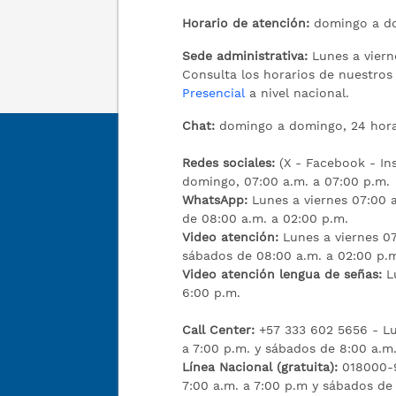
Horario de atención:
domingo a do
Sede administrativa:
Lunes a viern
Consulta los horarios de nuestro
Presencial
a nivel nacional.
Chat:
domingo a domingo, 24 hora
Redes sociales:
(X - Facebook - I
domingo, 07:00 a.m. a 07:00 p.m.
WhatsApp:
Lunes a viernes 07:00 a
de 08:00 a.m. a 02:00 p.m.
Video atención:
Lunes a viernes 07
sábados de 08:00 a.m. a 02:00 p.
Video atención lengua de señas:
L
6:00 p.m.
Call Center:
+57 333 602 5656 - Lu
a 7:00 p.m. y sábados de 8:00 a.m.
Línea Nacional (gratuita):
018000-9
7:00 a.m. a 7:00 p.m y sábados de