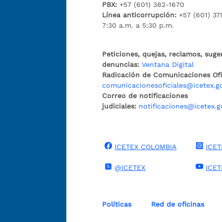
PBX:
+57 (601) 382-1670
Línea anticorrupción:
+57 (601) 37
7:30 a.m. a 5:30 p.m.
Peticiones, quejas, reclamos, suge
denuncias:
Ventana Digital
Radicación de Comunicaciones Ofic
comunicacionesoficiales@icetex.g
Correo de notificaciones
judiciales:
notificaciones@icetex.g
ICETEX COLOMBIA
ICET
@ICETEX
ICE
Políticas
Red de oficinas