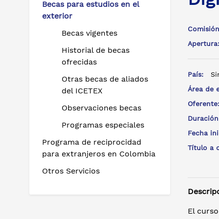
Becas para estudios en el
exterior
Comisión
Becas vigentes
Apertur
Historial de becas
ofrecidas
País:
Si
Otras becas de aliados
Área de 
del ICETEX
Oferent
Observaciones becas
Duración
Programas especiales
Fecha in
Programa de reciprocidad
Título a
para extranjeros en Colombia
Otros Servicios
Descrip
El curso