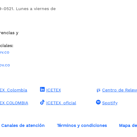
9-0521. Lunes a viernes de
rencias y
iales:
ov.co
ov.co
EX_Colombia
ICETEX
Centro de Relev
TEX COLOMBIA
ICETEX_oficial
Spotify
Canales de atención
Términos y condiciones
Mapa del