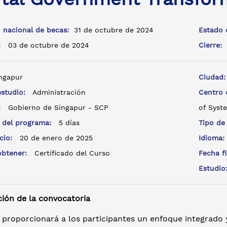
 nacional de becas:
31 de octubre de 2024
Estado 
a:
03 de octubre de 2024
Cierre:
ngapur
Ciudad
estudio:
Administración
Centro
e:
Gobierno de Singapur - SCP
of Syst
 del programa:
5 días
Tipo de
icio:
20 de enero de 2025
Idioma
 obtener:
Certificado del Curso
Fecha f
Estudi
ción de la convocatoria
 proporcionará a los participantes un enfoque integrado y