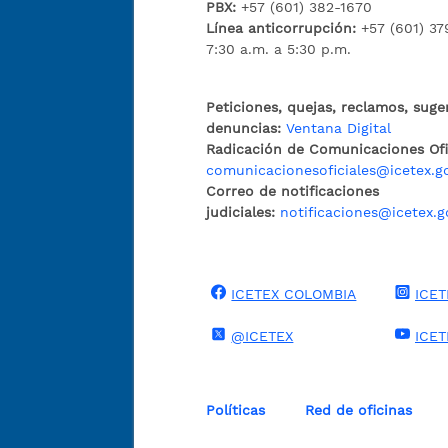
PBX:
+57 (601) 382-1670
Línea anticorrupción:
+57 (601) 37
7:30 a.m. a 5:30 p.m.
Peticiones, quejas, reclamos, suge
denuncias:
Ventana Digital
Radicación de Comunicaciones Ofic
comunicacionesoficiales@icetex.g
Correo de notificaciones
judiciales:
notificaciones@icetex.g
ICETEX COLOMBIA
ICET
@ICETEX
ICE
Políticas
Red de oficinas