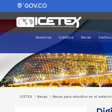
Nosotros
Créditos
Becas
Institu
Digital Government Transformation Strategies
ICETEX
Becas
Becas para estudios en el exterior
Dig