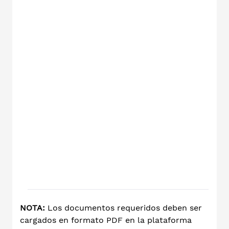
mayo
hábi
fech
de l
conv
• Co
fact
serv
de e
acu
alca
don
evid
clar
resi
muni
NOTA:
Los documentos requeridos deben ser
cargados en formato PDF en la plataforma