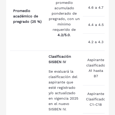
promedio
4.6 a 4.7
acumulado
p
Promedio
ponderado de
académico de
pregrado, con un
pregrado (25 %)
mínimo
4.4 a 4.5
p
requerido de
4.2/5.0
.
4.2 a 4.3
p
Clasificación
Aspirante
SISBEN IV
clasificado
A1 hasta
p
Se evaluará la
B7
clasificación del
aspirante que
esté registrado
y/o actualizado
Aspirante
en vigencia 2025
Clasificado
p
en el nuevo
C1-C18
SISBEN IV.