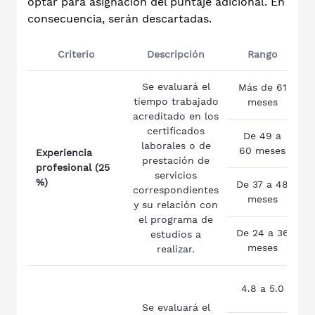
optar para asignación del puntaje adicional. En
consecuencia, serán descartadas.
Criterio
Descripción
Rango
P
Se evaluará el
Más de 61
tiempo trabajado
meses
p
acreditado en los
certificados
De 49 a
laborales o de
60 meses
p
Experiencia
prestación de
profesional (25
servicios
%)
De 37 a 48
correspondientes
meses
p
y su relación con
el programa de
De 24 a 36
estudios a
meses
p
realizar.
4.8 a 5.0
p
Se evaluará el