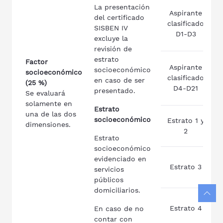
La presentación
Aspirante
del certificado
clasificado
SISBEN IV
p
D1-D3
excluye la
revisión de
estrato
Factor
Aspirante
socioeconómico
socioeconómico
clasificado
en caso de ser
(25 %)
p
D4-D21
presentado.
Se evaluará
solamente en
Estrato
una de las dos
socioeconómico
Estrato 1 y
dimensiones.
2
p
Estrato
socioeconómico
evidenciado en
Estrato 3
servicios
p
públicos
domiciliarios.
Estrato 4
En caso de no
p
contar con