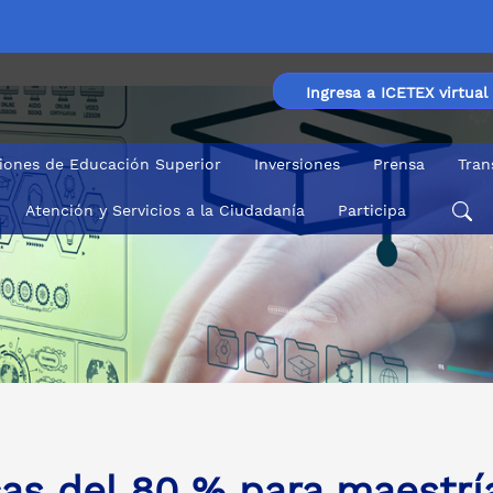
Ingresa a ICETEX virtual
ciones de Educación Superior
Inversiones
Prensa
Tran
Atención y Servicios a la Ciudadanía
Participa
as del 80 % para maestrí