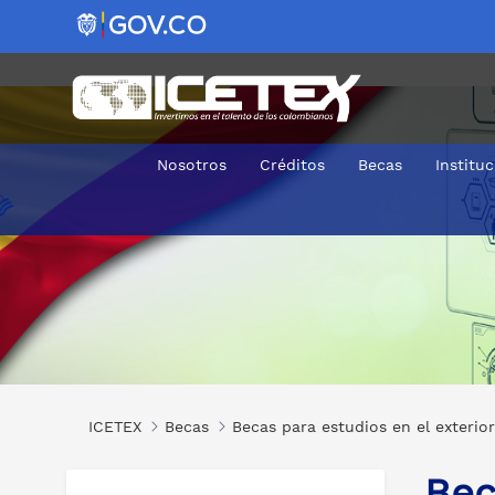
Nosotros
Créditos
Becas
Institu
Becas del 80 para maestrías en diferentes áreas en UNIR
ICETEX
Becas
Becas para estudios en el exterior
Bec