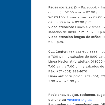
Redes sociales:
(X - Facebook - I
domingo, 07:00 a.m. a 07:00 p.m.
WhatsApp:
Lunes a viernes 07:00 a
de 08:00 a.m. a 02:00 p.m.
Video atención:
Lunes a viernes 07
sábados de 08:00 a.m. a 02:00 p.
Video atención lengua de señas:
L
6:00 p.m.
Call Center:
+57 333 602 5656 - Lu
a 7:00 p.m. y sábados de 8:00 a.m.
Línea Nacional (gratuita):
018000-9
7:00 a.m. a 7:00 p.m y sábados de
PBX:
+57 (601) 382-1670
Línea anticorrupción:
+57 (601) 37
7:30 a.m. a 5:30 p.m.
Peticiones, quejas, reclamos, suge
denuncias:
Ventana Digital
Radicación de Comunicaciones Ofic