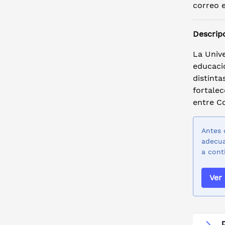
correo e
Descrip
La Unive
educació
distinta
fortale
entre C
Antes 
adecua
a cont
Ver