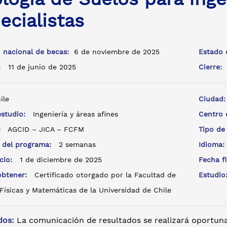
ecialistas
 nacional de becas:
6 de noviembre de 2025
Estado 
a:
11 de junio de 2025
Cierre:
ile
Ciudad
estudio:
Ingeniería y áreas afines
Centro
e:
AGCID – JICA – FCFM
Tipo de
 del programa:
2 semanas
Idioma
icio:
1 de diciembre de 2025
Fecha f
 obtener:
Certificado otorgado por la Facultad de
Estudi
Físicas y Matemáticas de la Universidad de Chile
dos:
La comunicación de resultados se realizará oportuna