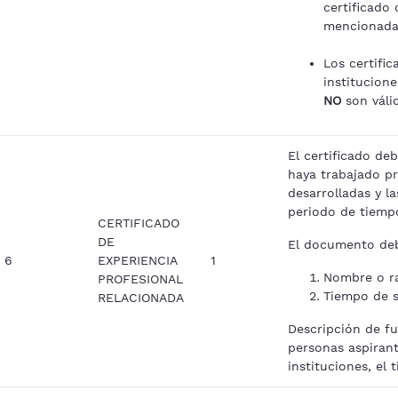
certificado
mencionadas
Los certifi
institucione
NO
son váli
El certificado de
haya trabajado pr
desarrolladas y l
periodo de tiempo 
CERTIFICADO
DE
El documento deb
6
EXPERIENCIA
1
Nombre o ra
PROFESIONAL
Tiempo de se
RELACIONADA
Descripción de f
personas aspiran
instituciones, el