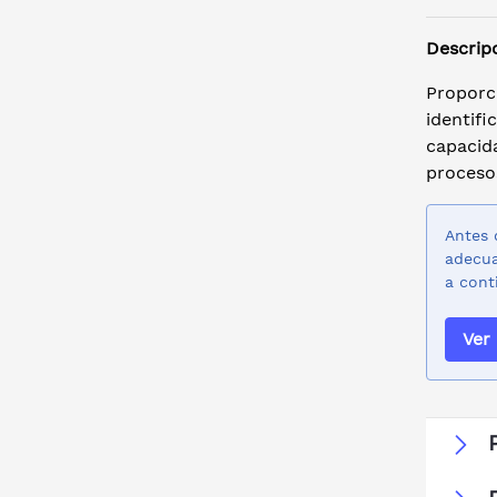
Descrip
Proporci
identifi
capacida
procesos
Antes 
adecua
a cont
Ver