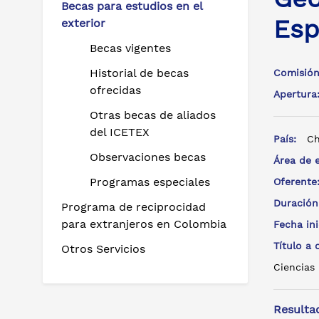
Becas para estudios en el
Esp
exterior
Becas vigentes
Historial de becas
Comisión
ofrecidas
Apertur
Otras becas de aliados
del ICETEX
País:
Ch
Observaciones becas
Área de 
Programas especiales
Oferent
Duración
Programa de reciprocidad
para extranjeros en Colombia
Fecha in
Título a
Otros Servicios
Ciencias 
Resulta