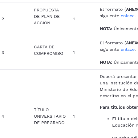
El formato (
ANEXO
PROPUESTA
siguiente
enlace
.
DE PLAN DE
2
1
ACCIÓN
NOTA:
Únicamente
El formato (
ANEXO
CARTA DE
siguiente
enlace
.
3
1
COMPROMISO
NOTA:
Únicamente 
Deberá presentar 
una Institución d
Ministerio de Ed
descritas en el pe
Para títulos obten
TÍTULO
4
UNIVERSITARIO
1
El título de
DE PREGRADO
Educación N