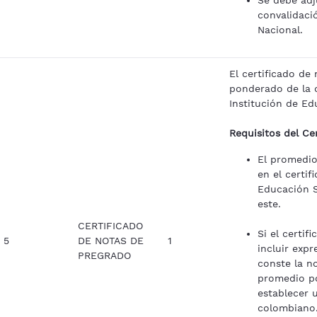
Se debe adj
convalidaci
Nacional.
El certificado d
ponderado de la c
Institución de Ed
Requisitos del Ce
El promedio
en el certif
Educación S
este.
CERTIFICADO
Si el certif
5
DE NOTAS DE
1
incluir exp
PREGRADO
conste la n
promedio po
establecer 
colombiano