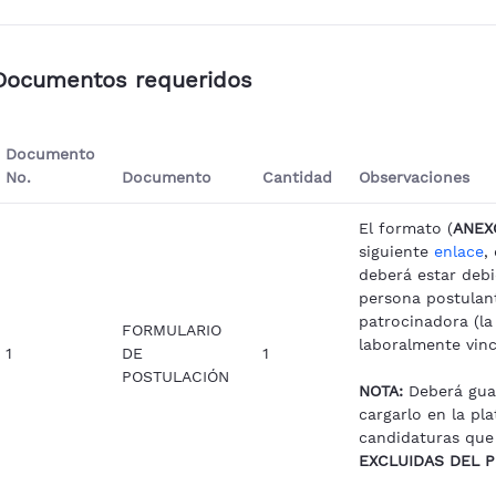
Documentos requeridos
Documento
No.
Documento
Cantidad
Observaciones
El formato (
ANEX
siguiente
enlace
,
deberá estar debi
persona postulant
patrocinadora (la
FORMULARIO
laboralmente vinc
1
DE
1
POSTULACIÓN
NOTA:
Deberá gua
cargarlo en la pl
candidaturas qu
EXCLUIDAS DEL 