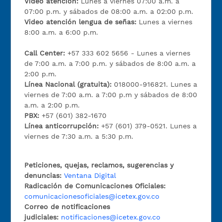
Video atención:
Lunes a viernes 07:00 a.m. a
07:00 p.m. y sábados de 08:00 a.m. a 02:00 p.m.
Video atención lengua de señas:
Lunes a viernes
8:00 a.m. a 6:00 p.m.
Call Center:
+57 333 602 5656 - Lunes a viernes
de 7:00 a.m. a 7:00 p.m. y sábados de 8:00 a.m. a
2:00 p.m.
Línea Nacional (gratuita):
018000-916821. Lunes a
viernes de 7:00 a.m. a 7:00 p.m y sábados de 8:00
a.m. a 2:00 p.m.
PBX:
+57 (601) 382-1670
Línea anticorrupción:
+57 (601) 379-0521. Lunes a
viernes de 7:30 a.m. a 5:30 p.m.
Peticiones, quejas, reclamos, sugerencias y
denuncias:
Ventana Digital
Radicación de Comunicaciones Oficiales:
comunicacionesoficiales@icetex.gov.co
Correo de notificaciones
judiciales:
notificaciones@icetex.gov.co