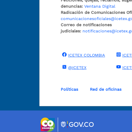
Peticiones, quejas, reclamos, suge
denuncias:
Ventana Digital
Radicación de Comunicaciones Ofic
comunicacionesoficiales@icetex.g
Correo de notificaciones
judiciales:
notificaciones@icetex.g
ICETEX COLOMBIA
ICET
@ICETEX
ICE
Políticas
Red de oficinas