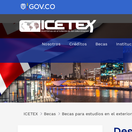
Nosotros
Créditos
Becas
Institu
Descuentos en Matrículas para Maestrías en la University
ICETEX
Becas
Becas para estudios en el exterior
Des