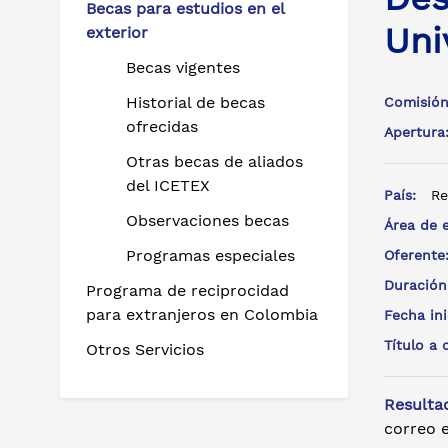
Becas para estudios en el
Uni
exterior
Becas vigentes
Historial de becas
Comisión
ofrecidas
Apertur
Otras becas de aliados
del ICETEX
País:
Re
Observaciones becas
Área de 
Programas especiales
Oferent
Duración
Programa de reciprocidad
para extranjeros en Colombia
Fecha in
Título a
Otros Servicios
Resulta
correo e