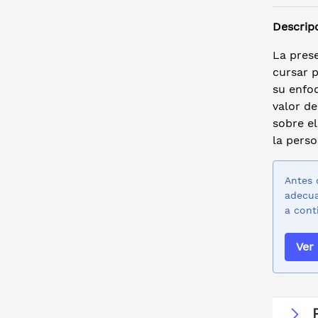
Descrip
La pres
cursar p
su enfoq
valor de
sobre el
la perso
Antes 
adecua
a cont
Ver