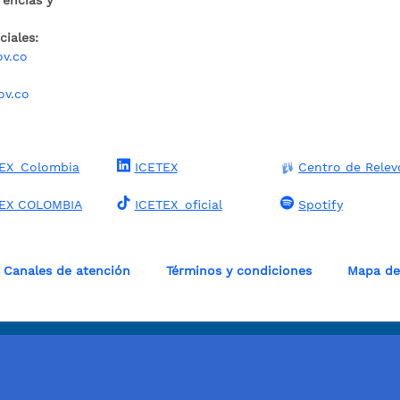
rencias y
iales:
ov.co
ov.co
EX_Colombia
ICETEX
Centro de Relev
TEX COLOMBIA
ICETEX_oficial
Spotify
Canales de atención
Términos y condiciones
Mapa del