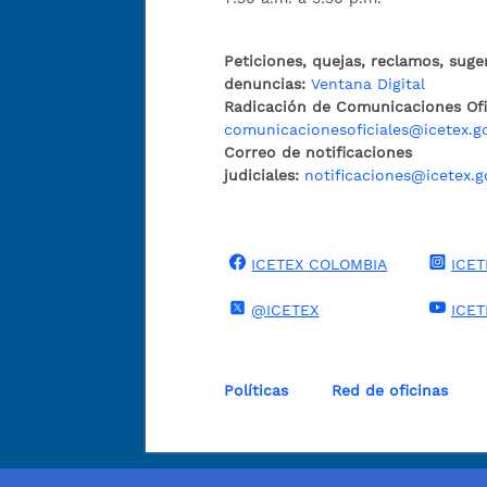
Peticiones, quejas, reclamos, suge
denuncias:
Ventana Digital
Radicación de Comunicaciones Ofic
comunicacionesoficiales@icetex.g
Correo de notificaciones
judiciales:
notificaciones@icetex.g
ICETEX COLOMBIA
ICET
@ICETEX
ICE
Políticas
Red de oficinas