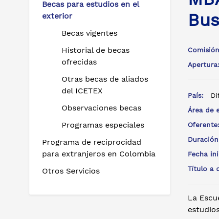
Becas para estudios en el
Bus
exterior
Becas vigentes
Historial de becas
Comisión
ofrecidas
Apertur
Otras becas de aliados
del ICETEX
País:
Di
Observaciones becas
Área de 
Programas especiales
Oferent
Duración
Programa de reciprocidad
para extranjeros en Colombia
Fecha in
Título a
Otros Servicios
La Escu
estudio