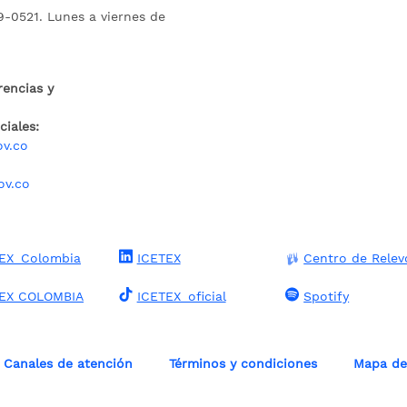
9-0521. Lunes a viernes de
rencias y
iales:
ov.co
ov.co
EX_Colombia
ICETEX
Centro de Relev
TEX COLOMBIA
ICETEX_oficial
Spotify
Canales de atención
Términos y condiciones
Mapa del