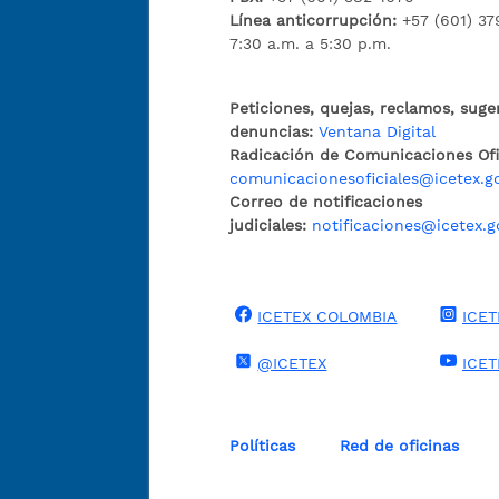
Línea anticorrupción:
+57 (601) 37
7:30 a.m. a 5:30 p.m.
Peticiones, quejas, reclamos, suge
denuncias:
Ventana Digital
Radicación de Comunicaciones Ofic
comunicacionesoficiales@icetex.g
Correo de notificaciones
judiciales:
notificaciones@icetex.g
ICETEX COLOMBIA
ICET
@ICETEX
ICE
Políticas
Red de oficinas