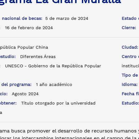
 nacional de becas:
5 de marzo de 2024
Estado 
a:
16 de febrero de 2024
Cierre:
pública Popular China
Ciudad
estudio:
Diferentes Áreas
Centro
e:
UNESCO - Gobierno de la República Popular
instituc
Tipo de
 del programa:
1 año académico
Idioma
icio:
Agosto 2024
Fecha f
 obtener:
Título otorgado por la universidad
Estudi
a
rama busca promover el desarrollo de recursos humanos y
orar los intercambios internacionales en el campo de la e