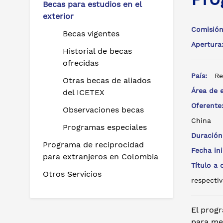
Becas para estudios en el
exterior
Comisión
Becas vigentes
Apertur
Historial de becas
ofrecidas
País:
Re
Otras becas de aliados
Área de 
del ICETEX
Oferent
Observaciones becas
China
Programas especiales
Duración
Programa de reciprocidad
Fecha in
para extranjeros en Colombia
Título a
Otros Servicios
respectiv
El prog
para mej