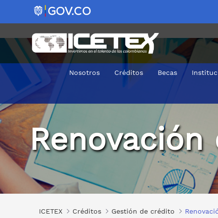
Nosotros
Créditos
Becas
Institu
Renovar
Renovación 
ICETEX
Créditos
Gestión de crédito
Renovació