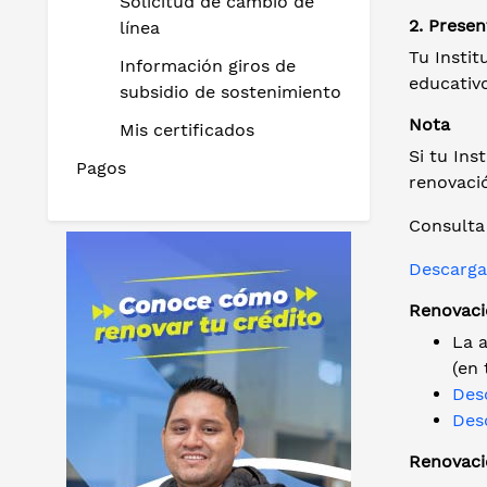
Solicitud de cambio de
2. Presen
línea
Tu Instit
Información giros de
educativ
subsidio de sostenimiento
Nota
Mis certificados
Si tu In
Pagos
renovaci
Consulta 
Descargar
Renovaci
La 
(en 
Des
Des
Renovació