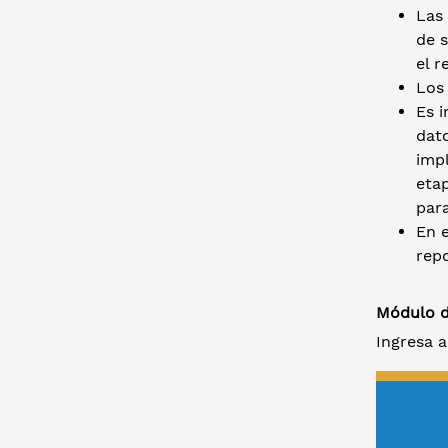
Las
de s
el r
Los 
Es i
dato
impl
etap
par
En 
repo
Módulo d
Ingresa a