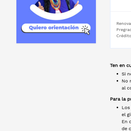
Renova
Pregra
Crédito
Ten en c
Si 
No r
al c
Para la p
Los 
el g
En c
de c