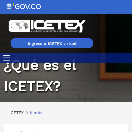
Ingresa a ICETEX virtual
¿Qué es el
Qué es el ICETEX
ICETEX?
ICETEX
Kinder