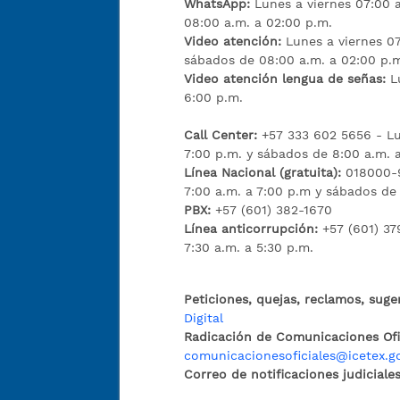
WhatsApp:
Lunes a viernes 07:00 
08:00 a.m. a 02:00 p.m.
Video atención:
Lunes a viernes 07
sábados de 08:00 a.m. a 02:00 p.
Video atención lengua de señas:
L
6:00 p.m.
Call Center:
+57 333 602 5656 - Lu
7:00 p.m. y sábados de 8:00 a.m. 
Línea Nacional (gratuita):
018000-9
7:00 a.m. a 7:00 p.m y sábados de
PBX:
+57 (601) 382-1670
Línea anticorrupción:
+57 (601) 37
7:30 a.m. a 5:30 p.m.
Peticiones, quejas, reclamos, suge
Digital
Radicación de Comunicaciones Ofic
comunicacionesoficiales@icetex.g
Correo de notificaciones judiciales