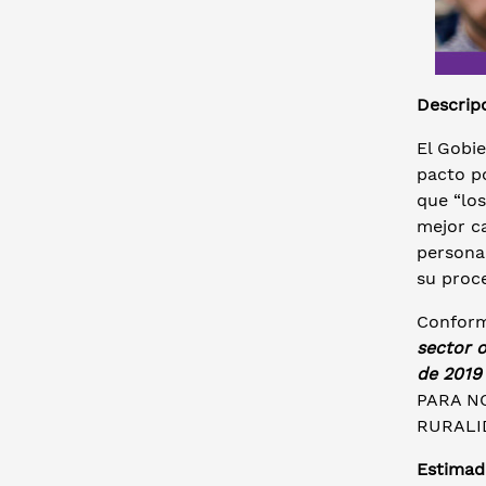
Descrip
El Gobi
pacto po
que “los
mejor ca
personal
su proc
Conforme
sector o
de 2019
PARA N
RURALI
Estima