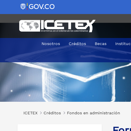
Nosotros
Créditos
Becas
Institu
Formación a nivel de pregrado (Licenciaturas) para norma
ICETEX
Créditos
Fondos en administración
For