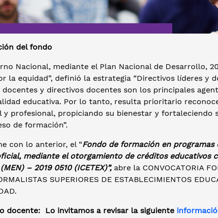
ción del fondo
erno Nacional, mediante el Plan Nacional de Desarrollo,
r la equidad”, definió la estrategia “Directivos líderes y
 docentes y directivos docentes son los principales agen
lidad educativa. Por lo tanto, resulta prioritario recono
 y profesional, propiciando su bienestar y fortaleciendo 
eso de formación”.
 con lo anterior, el “
Fondo de formación en programas 
ficial, mediante el otorgamiento de créditos educativos 
 (MEN) – 2019 0510 (ICETEX)”,
abre la CONVOCATORIA FO
ORMALISTAS SUPERIORES DE ESTABLECIMIENTOS EDUCA
DAD.
do docente:
Lo invitamos a revisar la siguiente
informaci