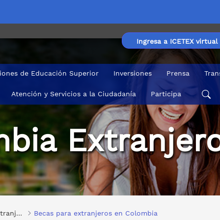
Ingresa a ICETEX virtual
ciones de Educación Superior
Inversiones
Prensa
Tran
Atención y Servicios a la Ciudadanía
Participa
2022 hasta el 28 de junio
bia Extranjer
Programa de reciprocidad para extranjeros en Colombia
Becas para extranjeros en Colombia