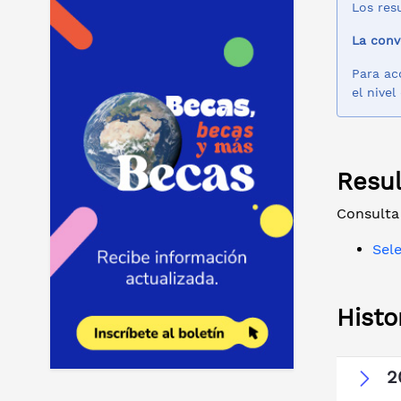
Los res
La conv
Para ac
el nivel
Resu
Consulta
Sel
Histo
2