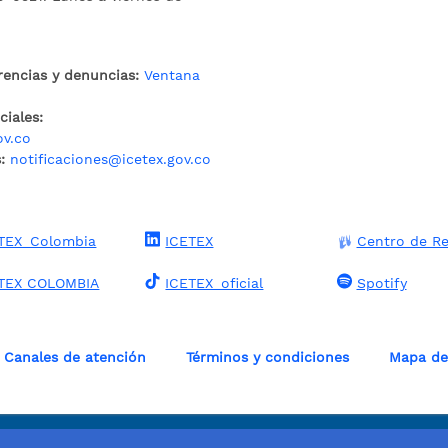
rencias y denuncias:
Ventana
iales:
ov.co
:
notificaciones@icetex.gov.co
TEX_Colombia
ICETEX
Centro de Re
TEX COLOMBIA
ICETEX_oficial
Spotify
Canales de atención
Términos y condiciones
Mapa del