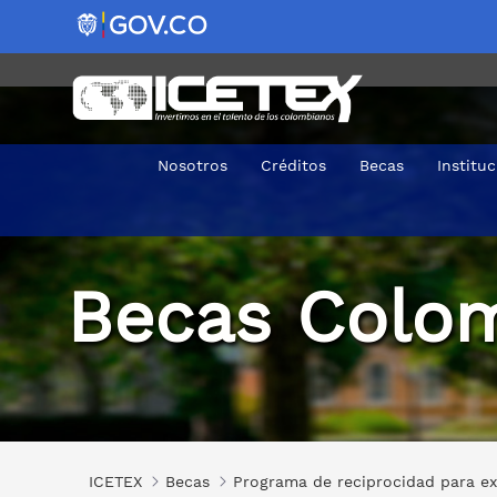
Nosotros
Créditos
Becas
Institu
Convocatoria de becas para extranjeros de Colombia en 
Becas Colom
ICETEX
Becas