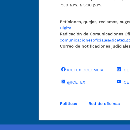
7:30 a.m. a 5:30 p.m.
Peticiones, quejas, reclamos, suge
Digital
Radicación de Comunicaciones Ofic
comunicacionesoficiales@icetex.g
Correo de notificaciones judiciales
ICETEX COLOMBIA
ICE
@ICETEX
ICE
Políticas
Red de oficinas