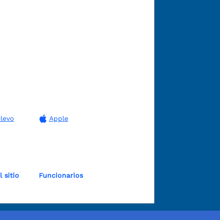
levo
Apple
 sitio
Funcionarios