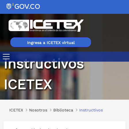
Ingresa a ICETEX virtual
Instructivos
Instructivos
ICETEX
ICETEX
Nosotros
Biblioteca
Instructivos