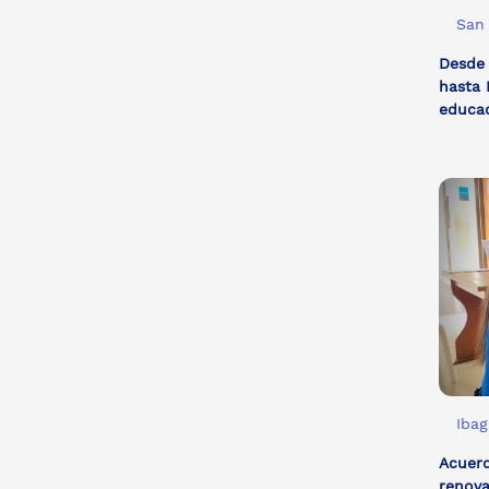
San 
Desde 
hasta 
educa
Ibag
Acuerd
renova