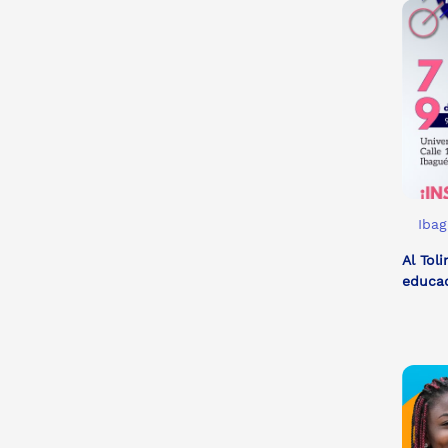
Ibag
Al Tol
educa