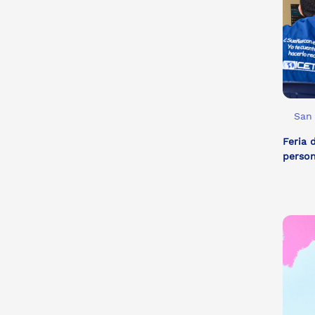
San 
Feria 
perso