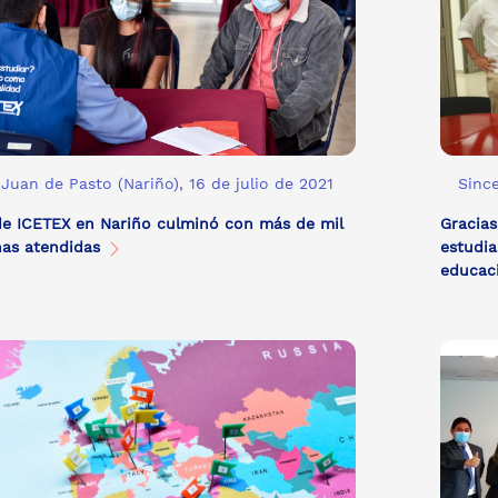
Juan de Pasto (Nariño), 16 de julio de 2021
Since
de ICETEX en Nariño culminó con más de mil
Gracias
nas atendidas
estudia
educac