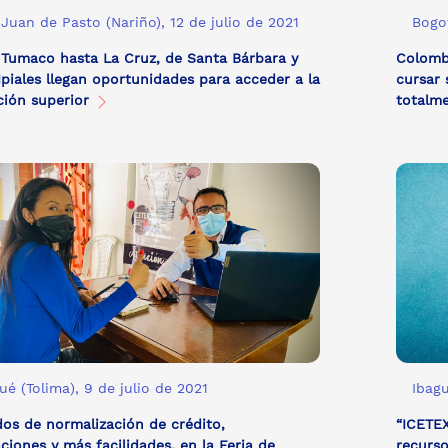
Juan de Pasto (Nariño), 12 de julio de 2021
Bogot
Tumaco hasta La Cruz, de Santa Bárbara y
Colomb
Ipiales llegan oportunidades para acceder a la
cursar 
ción superior
totalm
ué (Tolima), 9 de julio de 2021
Ibagu
os de normalización de crédito,
“ICETEX
ciones y más facilidades, en la Feria de
recurso