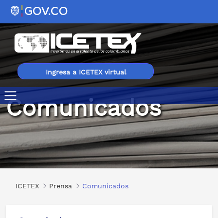
Ingresa a ICETEX virtual
Comunicados
Comunicados
ICETEX
Prensa
Comunicados