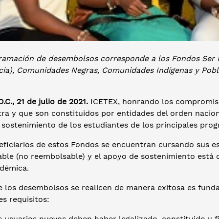
ramación de desembolsos corresponde a los Fondos Ser 
cia), Comunidades Negras, Comunidades Indígenas y Pobla
.C., 21 de julio de 2021.
ICETEX, honrando los compromiso
ra y que son constituidos por entidades del orden naciona
e sostenimiento de los estudiantes de los principales pr
eficiarios de estos Fondos se encuentran cursando sus e
ble (no reembolsable) y el apoyo de sostenimiento está d
adémica.
e los desembolsos se realicen de manera exitosa es fund
es requisitos:
 usuarios nuevos deben haber legalizado, constituido y f