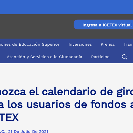
Ingresa a ICETEX virtual
ciones de Educación Superior
Inversiones
Prensa
Tran
Atención y Servicios a la Ciudadanía
Participa
los usuarios de fondos administrados por ICETEX
ozca el calendario de gi
a los usuarios de fondos
TEX
C., 21 De Julio De 2021