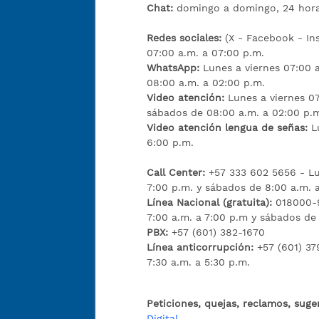
Chat:
domingo a domingo, 24 hora
Redes sociales:
(X - Facebook - I
07:00 a.m. a 07:00 p.m.
WhatsApp:
Lunes a viernes 07:00 
08:00 a.m. a 02:00 p.m.
Video atención:
Lunes a viernes 07
sábados de 08:00 a.m. a 02:00 p.
Video atención lengua de señas:
L
6:00 p.m.
Call Center:
+57 333 602 5656 - Lu
7:00 p.m. y sábados de 8:00 a.m. 
Línea Nacional (gratuita):
018000-9
7:00 a.m. a 7:00 p.m y sábados de
PBX:
+57 (601) 382-1670
Línea anticorrupción:
+57 (601) 37
7:30 a.m. a 5:30 p.m.
Peticiones, quejas, reclamos, suge
Digital