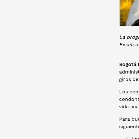
La prog
Excelen
Bogotá D
administ
giros d
Los ben
condona
vida ac
Para qu
siguient
Los