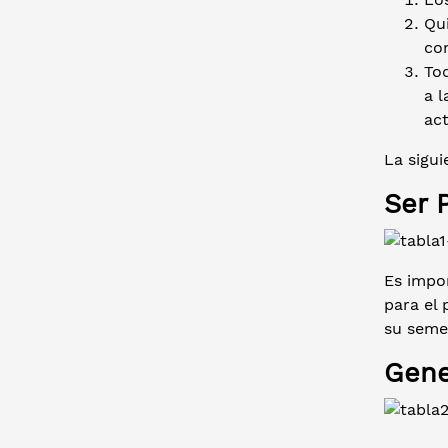
Qu
co
Tod
a 
ac
La sigui
Ser 
Es impor
para el 
su seme
Gene