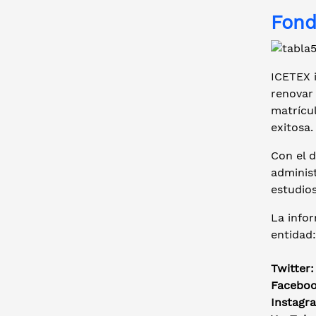
Fond
ICETEX i
renovar
matrícul
exitosa.
Con el 
adminis
estudios
La infor
entidad:
Twitter
Facebo
Instagr