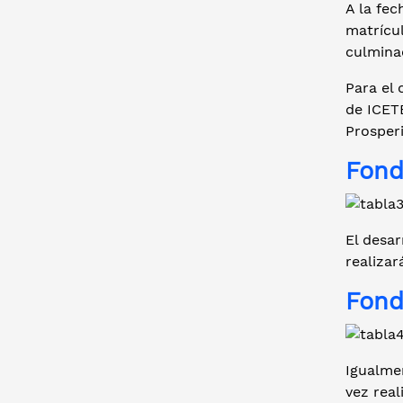
A la fe
matrícul
culminac
Para el
de ICET
Prosperi
Fond
El desar
realizar
Fond
Igualmen
vez real