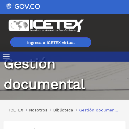
Ingresa a ICETEX virtual
Gestión
Gestión documental
documental
ICETEX
Nosotros
Biblioteca
Gestión documental