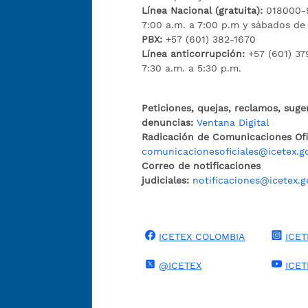
Línea Nacional (gratuita):
018000-9
7:00 a.m. a 7:00 p.m y sábados de
PBX:
+57 (601) 382-1670
Línea anticorrupción:
+57 (601) 37
7:30 a.m. a 5:30 p.m.
Peticiones, quejas, reclamos, suge
denuncias:
Ventana Digital
Radicación de Comunicaciones Ofic
comunicacionesoficiales@icetex.g
Correo de notificaciones
judiciales:
notificaciones@icetex.g
ICETEX COLOMBIA
ICET
@ICETEX
ICE