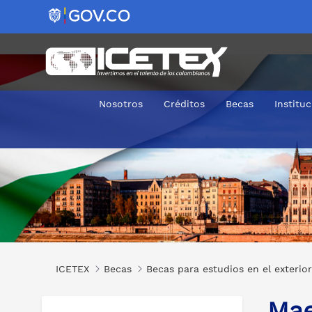
Nosotros
Créditos
Becas
Institu
Maestrías en Diferentes Áreas en Hungría
ICETEX
Becas
Becas para estudios en el exterior
Mae