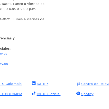
16821. Lunes a viernes de
 8:00 a.m. a 2:00 p.m.
9-0521. Lunes a viernes de
rencias y
iales:
ov.co
ov.co
EX_Colombia
ICETEX
Centro de Relev
TEX COLOMBIA
ICETEX_oficial
Spotify