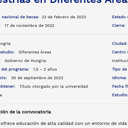
 nacional de becas:
23 de febrero de 2023
Estado 
a:
17 de noviembre de 2022
Cierre:
ngría
Ciudad
estudio:
Diferentes Áreas
Centro
e:
Gobierno de Hungría
Instituc
 del programa:
1,5 – 2 años
Tipo de
icio:
30 de septiembre de 2023
Idioma
 obtener:
Título otorgado por la universidad
Fecha f
a
Estudi
ción de la convocatoria
 ofrece educación de alta calidad con un entorno de vida