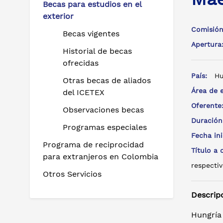
Becas para estudios en el
exterior
Comisión
Becas vigentes
Apertur
Historial de becas
ofrecidas
País:
Hu
Otras becas de aliados
Área de 
del ICETEX
Oferent
Observaciones becas
Duración
Programas especiales
Fecha in
Programa de reciprocidad
Título a
para extranjeros en Colombia
respectiv
Otros Servicios
Descrip
Hungría