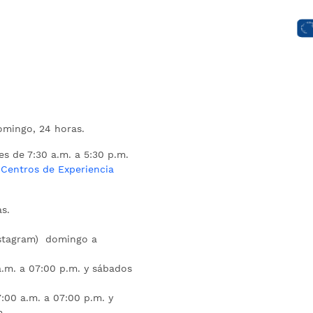
mingo, 24 horas.
es de 7:30 a.m. a 5:30 p.m.
s
Centros de Experiencia
s.
nstagram) domingo a
.m. a 07:00 p.m. y sábados
:00 a.m. a 07:00 p.m. y
m.