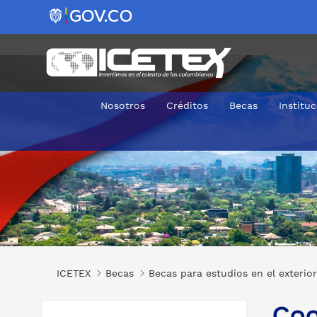
Nosotros
Créditos
Becas
Institu
Coordinación e Implementación de Políticas Públicas: Clav
ICETEX
Becas
Becas para estudios en el exterior
Coo