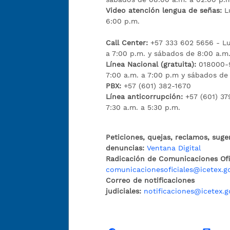
Video atención lengua de señas:
L
6:00 p.m.
Call Center:
+57 333 602 5656 - Lu
a 7:00 p.m. y sábados de 8:00 a.m.
Línea Nacional (gratuita):
018000-9
7:00 a.m. a 7:00 p.m y sábados de
PBX:
+57 (601) 382-1670
Línea anticorrupción:
+57 (601) 37
7:30 a.m. a 5:30 p.m.
Peticiones, quejas, reclamos, suge
denuncias:
Ventana Digital
Radicación de Comunicaciones Ofic
comunicacionesoficiales@icetex.g
Correo de notificaciones
judiciales:
notificaciones@icetex.g