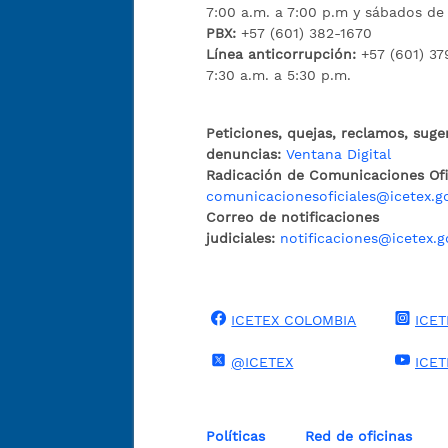
7:00 a.m. a 7:00 p.m y sábados de
PBX:
+57 (601) 382-1670
Línea anticorrupción:
+57 (601) 37
7:30 a.m. a 5:30 p.m.
Peticiones, quejas, reclamos, suge
denuncias:
Ventana Digital
Radicación de Comunicaciones Ofic
comunicacionesoficiales@icetex.g
Correo de notificaciones
judiciales:
notificaciones@icetex.g
ICETEX COLOMBIA
ICET
@ICETEX
ICE
Políticas
Red de oficinas