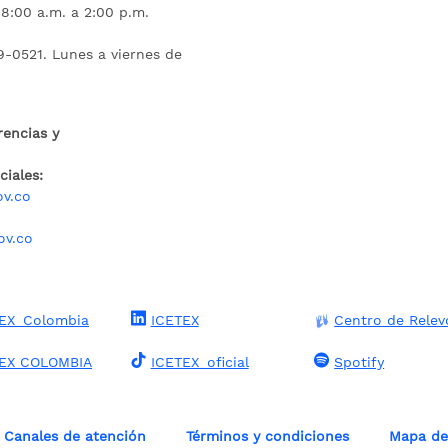
 8:00 a.m. a 2:00 p.m.
9-0521. Lunes a viernes de
rencias y
iales:
ov.co
ov.co
EX_Colombia
ICETEX
Centro de Relev
TEX COLOMBIA
ICETEX_oficial
Spotify
Canales de atención
Términos y condiciones
Mapa del