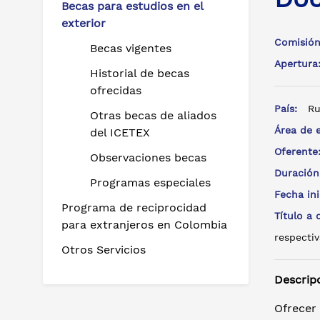
Becas para estudios en el
exterior
Comisión
Becas vigentes
Apertur
Historial de becas
ofrecidas
País:
Ru
Otras becas de aliados
Área de 
del ICETEX
Oferent
Observaciones becas
Duración
Programas especiales
Fecha in
Programa de reciprocidad
Título a
para extranjeros en Colombia
respectiv
Otros Servicios
Descrip
Ofrecer