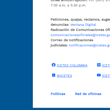
Línea anticorrupción:
+57 (601) 37
7:30 a.m. a 5:30 p.m.
Peticiones, quejas, reclamos, suge
denuncias:
Ventana Digital
Radicación de Comunicaciones Ofic
comunicacionesoficiales@icetex.g
Correo de notificaciones
judiciales:
notificaciones@icetex.g
ICETEX COLOMBIA
ICET
@ICETEX
ICE
Políticas
Red de oficinas