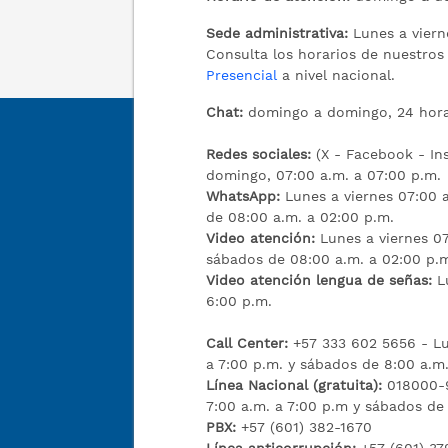
Sede administrativa:
Lunes a viern
Consulta los horarios de nuestro
Presencial
a nivel nacional.
Chat:
domingo a domingo, 24 hora
Redes sociales:
(X - Facebook - I
domingo, 07:00 a.m. a 07:00 p.m.
WhatsApp:
Lunes a viernes 07:00 a
de 08:00 a.m. a 02:00 p.m.
Video atención:
Lunes a viernes 07
sábados de 08:00 a.m. a 02:00 p.
Video atención lengua de señas:
L
6:00 p.m.
Call Center:
+57 333 602 5656 - Lu
a 7:00 p.m. y sábados de 8:00 a.m.
Línea Nacional (gratuita):
018000-9
7:00 a.m. a 7:00 p.m y sábados de
PBX:
+57 (601) 382-1670