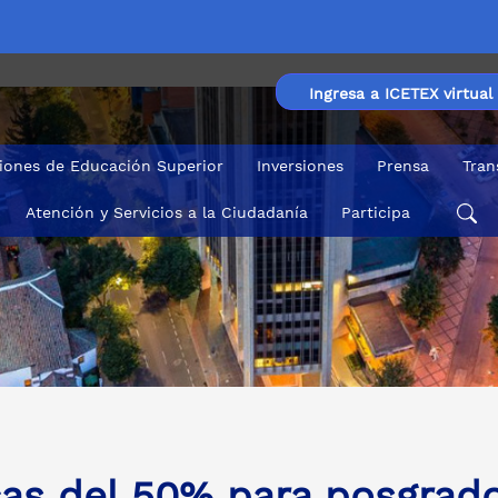
Ingresa a ICETEX virtual
ciones de Educación Superior
Inversiones
Prensa
Tran
Atención y Servicios a la Ciudadanía
Participa
eas en la Corporación Universitaria Iberoamericana - IBE
as del 50% para posgrado