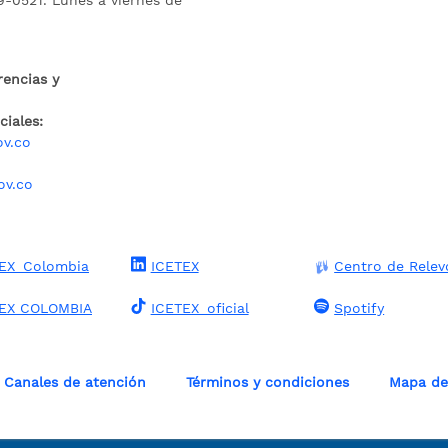
9-0521. Lunes a viernes de
rencias y
iales:
ov.co
ov.co
EX_Colombia
ICETEX
Centro de Relev
TEX COLOMBIA
ICETEX_oficial
Spotify
Canales de atención
Términos y condiciones
Mapa del