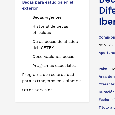
Becas para estudios en el
Dif
exterior
Becas vigentes
Ibe
Historial de becas
ofrecidas
Comisión
Otras becas de aliados
de 2025
del ICETEX
Apertur
Observaciones becas
Programas especiales
País:
Co
Programa de reciprocidad
Área de 
para extranjeros en Colombia
Oferent
Otros Servicios
Duración
Fecha in
Título a