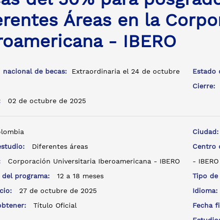
erentes Áreas en la Corpor
roamericana - IBERO
 nacional de becas:
Extraordinaria el 24 de octubre
Estado 
Cierre:
a:
02 de octubre de 2025
lombia
Ciudad
estudio:
Diferentes áreas
Centro
e:
Corporación Universitaria Iberoamericana - IBERO
- IBERO
 del programa:
12 a 18 meses
Tipo de
icio:
27 de octubre de 2025
Idioma
 obtener:
Título Oficial
Fecha f