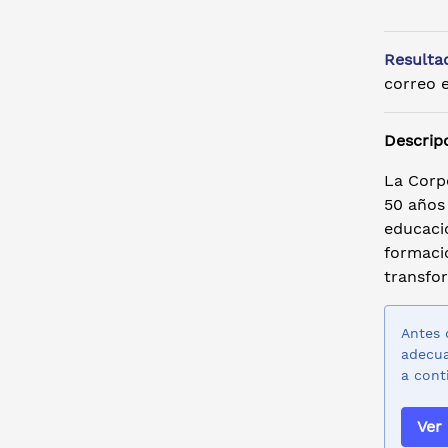
Resulta
correo e
Descrip
La Corp
50 años 
educaci
formació
transfor
Antes 
adecua
a cont
Ver