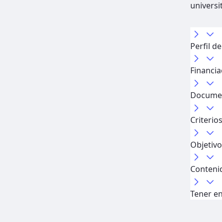
universi
Perfil d
Financia
Documen
Criterio
Objetiv
Conteni
Tener e