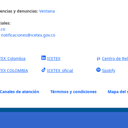
rencias y denuncias:
Ventana
iales:
.co
notificaciones@icetex.gov.co
TEX_Colombia
ICETEX
Centro de Re
TEX COLOMBIA
ICETEX_oficial
Spotify
Canales de atención
Términos y condiciones
Mapa del s