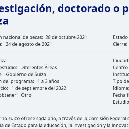
estigación, doctorado o 
za
n nacional de becas:
28 de octubre 2021
Estado 
a:
24 de agosto de 2021
Cierre
iza
Ciudad
 estudio:
Diferentes Áreas
Centro
e:
Gobierno de Suiza
Institu
n del programa:
1 a 3 años
Tipo d
icio:
1 de septiembre del 2022
Idioma
 obtener:
Otro
Fecha f
Estudi
rno suizo ofrece cada año, a través de la Comisión Federal 
ía de Estado para la educación, la investigación y la innova