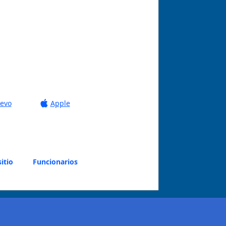
levo
Apple
itio
Funcionarios