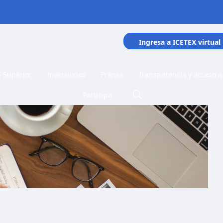
Ingresa a ICETEX virtual
n Superior
Inversiones
Prensa
Transparencia y acceso a
Participa