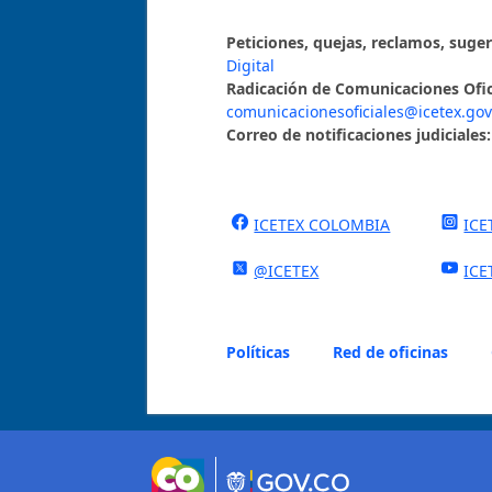
Peticiones, quejas, reclamos, suge
Digital
Radicación de Comunicaciones Ofic
comunicacionesoficiales@icetex.gov
Correo de notificaciones judiciales:
ICETEX COLOMBIA
ICE
@ICETEX
ICE
Políticas
Red de oficinas