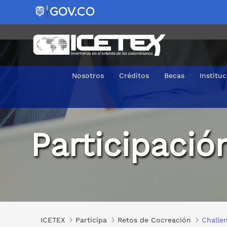
Nosotros
Créditos
Becas
Institu
Challenge por Colombia 2021
Participaci
ICETEX
Participa
Retos de Cocreación
Challe