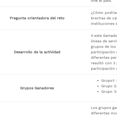
vive el país.
¿Cómo podríam
Pregunta orientadora del reto
brechas de cal
instituciones 
A este llamad
líneas de ser
grupos de los
Desarrollo de la actividad
participación 
diferentes per
resultó con 3
participación 
Grupo1:
Grupo 2
Grupos Ganadores
Grupo 3:
Los grupos ga
diferentes inc