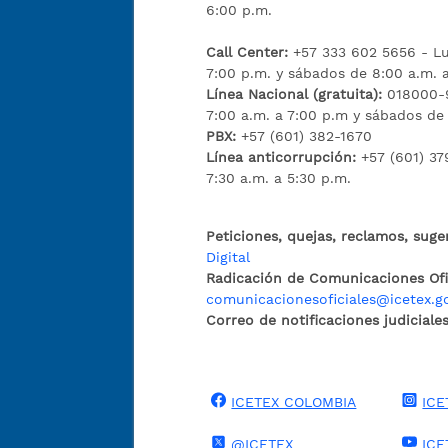
6:00 p.m.
Call Center:
+57 333 602 5656 - Lu
7:00 p.m. y sábados de 8:00 a.m. 
Línea Nacional (gratuita):
018000-9
7:00 a.m. a 7:00 p.m y sábados de
PBX:
+57 (601) 382-1670
Línea anticorrupción:
+57 (601) 37
7:30 a.m. a 5:30 p.m.
Peticiones, quejas, reclamos, suge
Digital
Radicación de Comunicaciones Ofic
comunicacionesoficiales@icetex.g
Correo de notificaciones judiciales
ICETEX COLOMBIA
ICE
@ICETEX
ICE