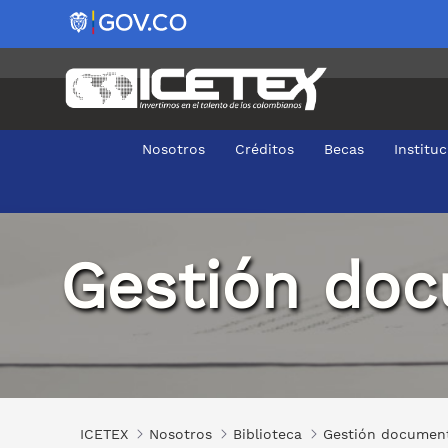
Nosotros
Créditos
Becas
Institu
Archivo histórico
Gestión do
ICETEX
Nosotros
Biblioteca
Gestión documen