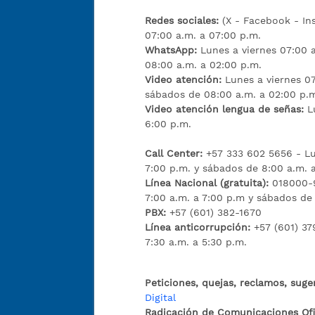
Redes sociales:
(X - Facebook - I
07:00 a.m. a 07:00 p.m.
WhatsApp:
Lunes a viernes 07:00 
08:00 a.m. a 02:00 p.m.
Video atención:
Lunes a viernes 07
sábados de 08:00 a.m. a 02:00 p.
Video atención lengua de señas:
L
6:00 p.m.
Call Center:
+57 333 602 5656 - Lu
7:00 p.m. y sábados de 8:00 a.m. 
Línea Nacional (gratuita):
018000-9
7:00 a.m. a 7:00 p.m y sábados de
PBX:
+57 (601) 382-1670
Línea anticorrupción:
+57 (601) 37
7:30 a.m. a 5:30 p.m.
Peticiones, quejas, reclamos, suge
Digital
Radicación de Comunicaciones Ofic