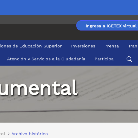
Ingresa a ICETEX virtual
ciones de Educación Superior
Inversiones
Prensa
Tran
Atención y Servicios a la Ciudadanía
Participa
cumental
tal
Archivo histórico