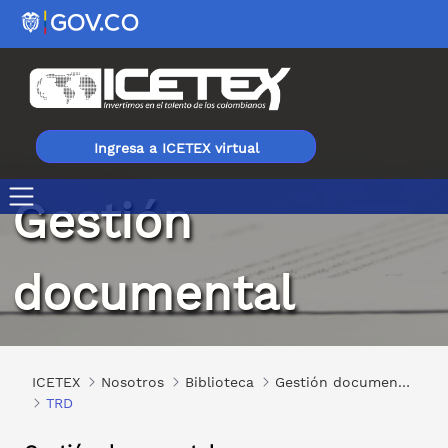
Ingresa a ICETEX virtual
Gestión
TRD
documental
ICETEX
Nosotros
Biblioteca
Gestión documental
TRD