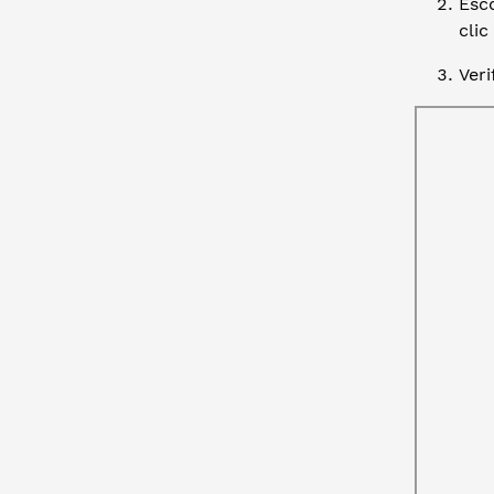
Esco
clic
Ver