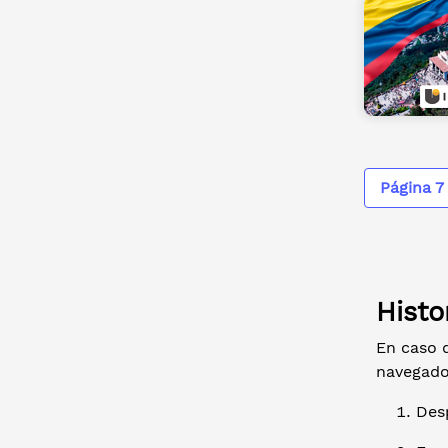
Página 7
Histo
En caso d
navegado
Desp