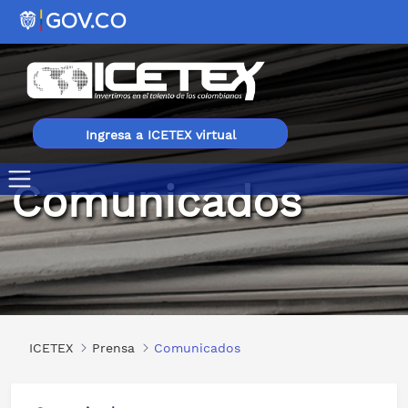
Ingresa a ICETEX virtual
Comunicados
Comunicados
ICETEX
Prensa
Comunicados