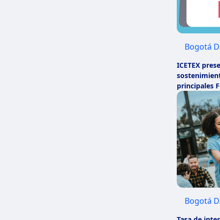
Bogotá D.
ICETEX prese
sostenimient
principales
Bogotá D.
Tasa de inte