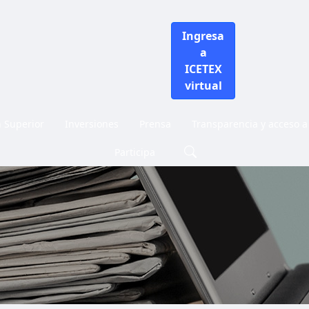
Ingresa
a
ICETEX
virtual
n Superior
Inversiones
Prensa
Transparencia y acceso a
Participa