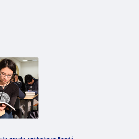
licto armado, residentes en Bogotá,