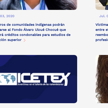
 03, 2020
Jul. 
ros de comunidades indígenas podrán
Víctima
arse al Fondo Álvaro Ulcué Chocué que
entre e
rá créditos condonables para estudios de
reembol
ción superior
profesi