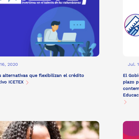
 16, 2020
Jul. 
 alternativas que flexibilizan el crédito
El Gobi
tivo ICETEX
plazo p
contemp
Educaci