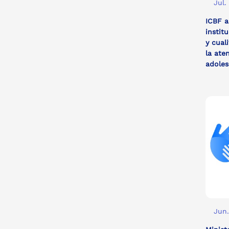
Jul.
ICBF a
instit
y cual
la ate
adoles
Jun.