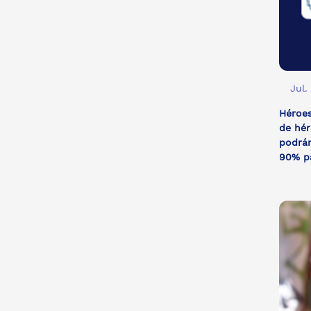
Jul.
Héroes
de hér
podrán
90% pa