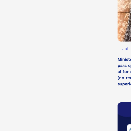
Jul.
Minist
para q
al fon
(no re
super