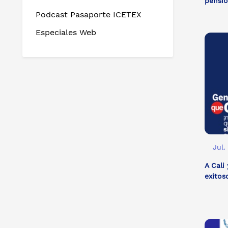
pensió
Podcast Pasaporte ICETEX
Especiales Web
Jul.
A Cali
exito