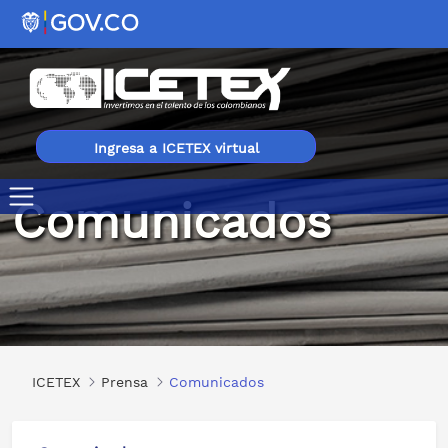
Ingresa a ICETEX virtual
Comunicados
Comunicados
ICETEX
Prensa
Comunicados